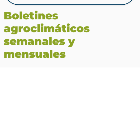
Boletines
agroclimáticos
semanales y
mensuales
Las condiciones del estado del tiempo cambian cada
semana y pueden poner en riesgo el rendimiento de los
cultivos. Estos boletines agroclimáticos son clave para
saber
qué esperar y cómo actuar en el momento
justo.
¿Qué contienen?
Resumen del estado del tiempo semanal.
Recomendaciones prácticas para los cultivos.